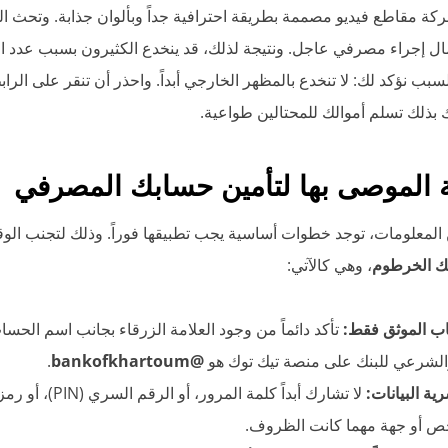
ركة مقاطع فيديو مصممة بطريقة احترافية جداً وبألوان جذابة. وتحث ا
ل إجراء مصرفي عاجل. ونتيجة لذلك، قد ينخدع الكثيرون بسبب عدد ال
سبب نؤكد لك: لا تنخدع بالمظهر الخارجي أبداً. واحذر أن تنقر على الرا
بذلك تسلم أموالك للمحتالين طواعية.
 الموصى بها لتأمين حسابك المصرفي
ن المعلومات، توجد خطوات أساسية يجب تطبيقها فوراً. وذلك لتجنب ال
نك الخرطوم
، وهي كالآتي:
اب الموثق فقط:
تأكد دائماً من وجود العلامة الزرقاء بجانب اسم الحسا
الشرعي للبنك على منصة تيك توك هو
@bankofkhartoum
.
ة البيانات:
لا تشارك أبداً كلمة المر