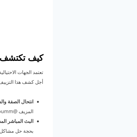
كيف تكتشف أ
تعتمد الجهات الاحتيال
أجل كشف هذا التزييف، ي
انتحال الصفة وال
المزيف @bankofkhartoumm مستغلة الشعار الرسمي لإعطاء انطباع زائف بالموثوقية.
البث المباشر الم
بحجة حل مشاكل ت