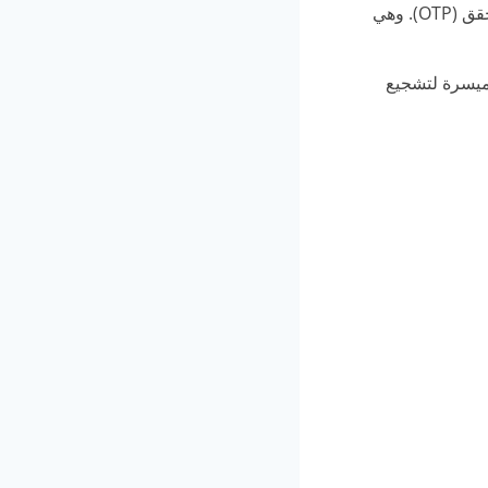
يطلب المحتالون أرقاماً سرية، أو الرقم الوطني، أو رمز التحقق (OTP). وهي
 ميسرة لتشجيع