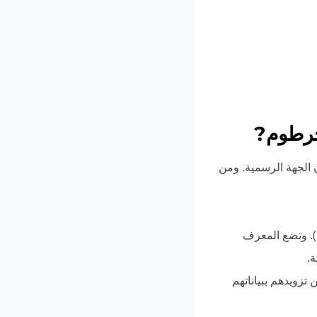
خرطوم?
ن الجهة الرسمية. ومن
تستخدم تلك الصفحات اسم (بنك الخرطوم Bank of Khartoum). وتضع المعرف
ن المتابعين تزويدهم ببياناتهم