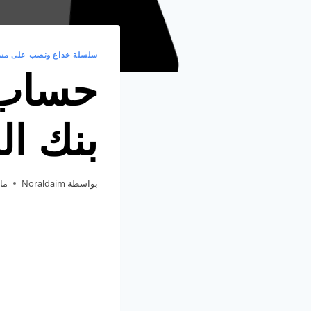
سلسلة خداع ونصب على مست
حساب 
بنك ا
بواسطة
Noraldaim
مايو 0