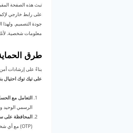
تبث هذه الصفحة المفب
على رابط خارجي لإكما
جودة التصميم. ولهذا ال
معلومات شخصية. لأنك 
طرق الحماية
بناءً على إرشادات أم
على تيك توك احتيال ب
التعامل مع الحس
الرسمي الوحيد و
المحافظة على سري
(OTP) مع أي شخص أو جهة مهما كانت الظروف.